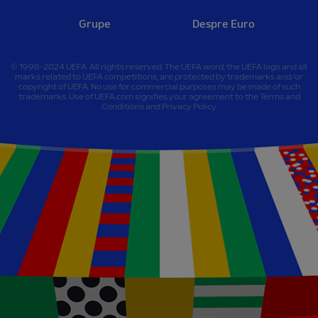
Grupe
Despre Euro
© 1998-2024 UEFA. All rights reserved. The UEFA word, the UEFA logo and all
marks related to UEFA competitions, are protected by trademarks and/or
copyright of UEFA. No use for commercial purposes may be made of such
trademarks. Use of UEFA.com signifies your agreement to the Terms and
Conditions and Privacy Policy.