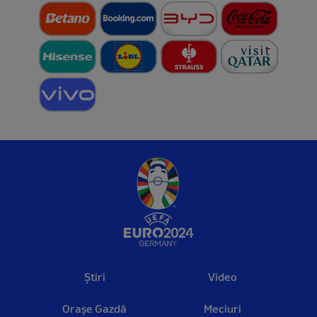
Știri
Video
Orașe Gazdă
Meciuri