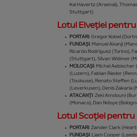
Kai Havertz (Arsenal), Thoma
Stuttgart)
Lotul Elveției pent
PORTARI
: Gregor Kobel (Dort
FUNDAȘI
: Manuel Akanji (Man
Ricardo Rodríguez (Torino), F
(Stuttgart), Silvan Widmer (M
MIJLOCAȘI
: Michel Aebischer
(Luzern), Fabian Rieder (Renne
(Toulouse), Renato Steffen (
(Leverkusen), Denis Zakaria 
ATACANȚI
: Zeki Amdouni (Bu
(Monaco), Dan Ndoye (Bologna
Lotul Scoției pentr
PORTARI
: Zander Clark (Hear
FUNDAȘI
: Liam Cooper (Leeds