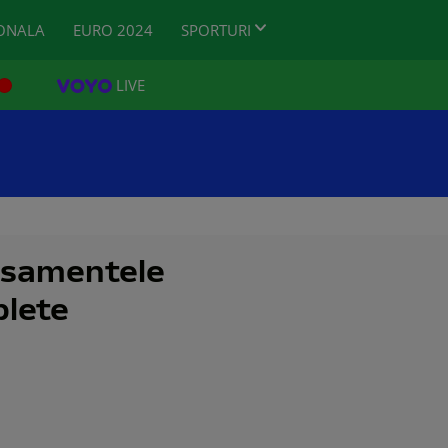
ONALA
EURO 2024
SPORTURI
LIVE
lasamentele
plete