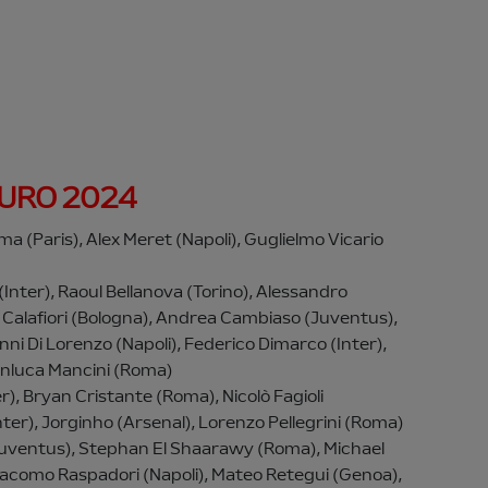
 EURO 2024
a (Paris), Alex Meret (Napoli), Guglielmo Vicario
(Inter), Raoul Bellanova (Torino), Alessandro
 Calafiori (Bologna), Andrea Cambiaso (Juventus),
ni Di Lorenzo (Napoli), Federico Dimarco (Inter),
anluca Mancini (Roma)
ter), Bryan Cristante (Roma), Nicolò Fagioli
nter), Jorginho (Arsenal), Lorenzo Pellegrini (Roma)
(Juventus), Stephan El Shaarawy (Roma), Michael
iacomo Raspadori (Napoli), Mateo Retegui (Genoa),