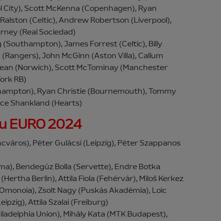
tol City), Scott McKenna (Copenhagen), Ryan
alston (Celtic), Andrew Robertson (Liverpool),
ierney (Real Sociedad)
 (Southampton), James Forrest (Celtic), Billy
 (Rangers), John McGinn (Aston Villa), Callum
Lean (Norwich), Scott McTominay (Manchester
ork RB)
hampton), Ryan Christie (Bournemouth), Tommy
nce Shankland (Hearts)
tru EURO 2024
ncváros), Péter Gulácsi (Leipzig), Péter Szappanos
ma), Bendegúz Bolla (Servette), Endre Botka
Hertha Berlin), Attila Fiola (Fehérvár), Miloš Kerkez
monoia), Zsolt Nagy (Puskás Akadémia), Loïc
ipzig), Attila Szalai (Freiburg)
hiladelphia Union), Mihály Kata (MTK Budapest),