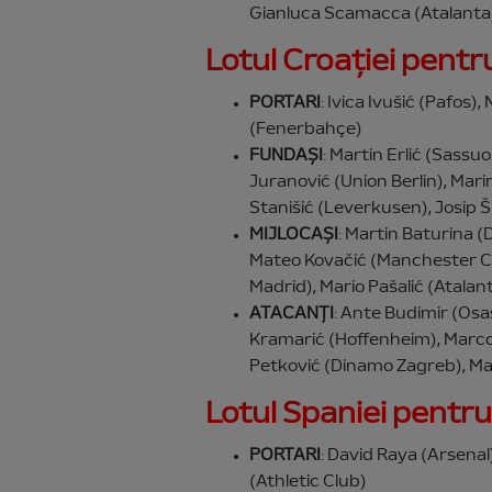
Gianluca Scamacca (Atalanta),
Lotul Croației pent
PORTARI
: Ivica Ivušić (Pafos)
(Fenerbahçe)
FUNDAȘI
: Martin Erlić (Sassu
Juranović (Union Berlin), Mari
Stanišić (Leverkusen), Josip 
MIJLOCAȘI
: Martin Baturina 
Mateo Kovačić (Manchester Cit
Madrid), Mario Pašalić (Atalant
ATACANȚI
: Ante Budimir (Os
Kramarić (Hoffenheim), Marco P
Petković (Dinamo Zagreb), Mar
Lotul Spaniei pent
PORTARI
: David Raya (Arsenal
(Athletic Club)