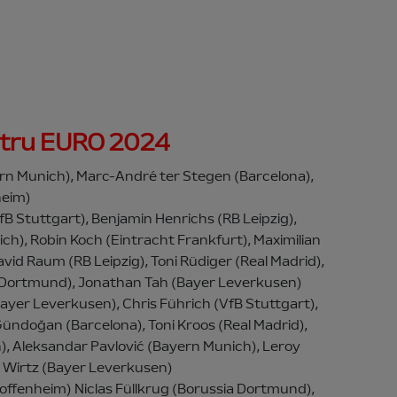
ntru EURO 2024
rn Munich), Marc-André ter Stegen (Barcelona),
heim)
B Stuttgart), Benjamin Henrichs (RB Leipzig),
h), Robin Koch (Eintracht Frankfurt), Maximilian
avid Raum (RB Leipzig), Toni Rüdiger (Real Madrid),
a Dortmund), Jonathan Tah (Bayer Leverkusen)
Bayer Leverkusen), Chris Führich (VfB Stuttgart),
 Gündoğan (Barcelona), Toni Kroos (Real Madrid),
), Aleksandar Pavlović (Bayern Munich), Leroy
n Wirtz (Bayer Leverkusen)
(Hoffenheim) Niclas Füllkrug (Borussia Dortmund),