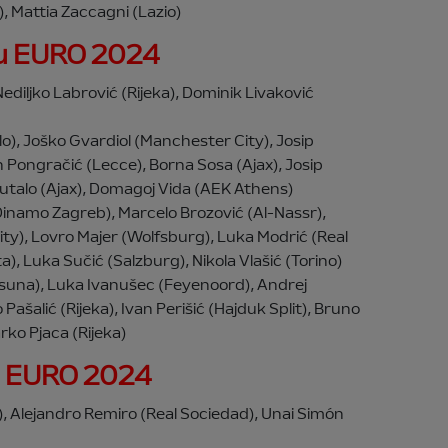
 Mattia Zaccagni (Lazio)
ru EURO 2024
, Nediljko Labrović (Rijeka), Dominik Livaković
olo), Joško Gvardiol (Manchester City), Josip
n Pongračić (Lecce), Borna Sosa (Ajax), Josip
Šutalo (Ajax), Domagoj Vida (AEK Athens)
(Dinamo Zagreb), Marcelo Brozović (Al-Nassr),
y), Lovro Majer (Wolfsburg), Luka Modrić (Real
a), Luka Sučić (Salzburg), Nikola Vlašić (Torino)
asuna), Luka Ivanušec (Feyenoord), Andrej
ašalić (Rijeka), Ivan Perišić (Hajduk Split), Bruno
ko Pjaca (Rijeka)
ru EURO 2024
), Alejandro Remiro (Real Sociedad), Unai Simón