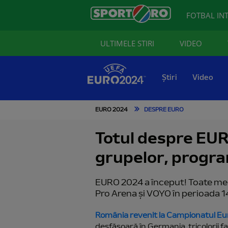
FOTBAL IN
ULTIMELE STIRI
VIDEO
Știri
Video
EURO 2024
DESPRE EURO
Totul despre EUR
grupelor, program
EURO 2024 a început! Toate meci
Pro Arena și VOYO în perioada 14 i
România revenit la Campionatul E
desfășoară în Germania, tricolorii fa