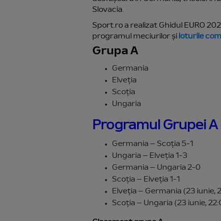
Slovacia.
Sport.ro a realizat Ghidul EURO 202
programul meciurilor și
loturile co
Grupa A
Germania
Elveția
Scoția
Ungaria
Programul Grupei A
Germania – Scoția 5-1
Ungaria – Elveția 1-3
Germania – Ungaria 2-0
Scoția – Elveția 1-1
Elveția – Germania (23 iunie, 
Scoția – Ungaria (23 iunie, 22