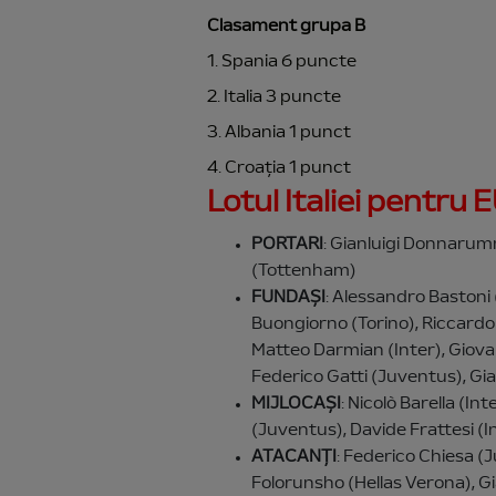
Clasament grupa B
1. Spania 6 puncte
2. Italia 3 puncte
3. Albania 1 punct
4. Croația 1 punct
Lotul Italiei pentru
PORTARI
: Gianluigi Donnarumm
(Tottenham)
FUNDAȘI
: Alessandro Bastoni 
Buongiorno (Torino), Riccardo
Matteo Darmian (Inter), Giovan
Federico Gatti (Juventus), Gi
MIJLOCAȘI
: Nicolò Barella (In
(Juventus), Davide Frattesi (I
ATACANȚI
: Federico Chiesa 
Folorunsho (Hellas Verona), G