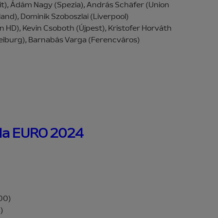
plit), Ádám Nagy (Spezia), András Schäfer (Union
land), Dominik Szoboszlai (Liverpool)
n HD), Kevin Csoboth (Újpest), Kristofer Horváth
reiburg), Barnabás Varga (Ferencváros)
 la EURO 2024
:00)
0)