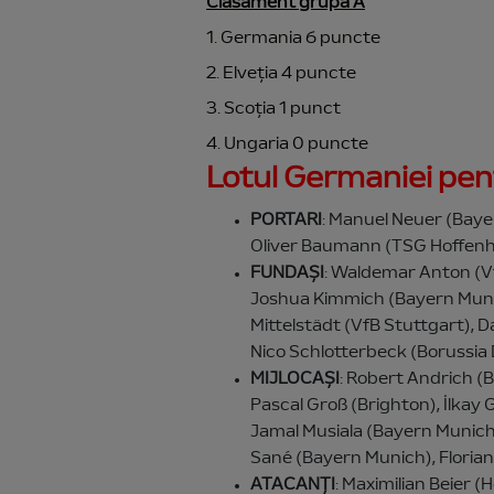
Clasament grupa A
1. Germania 6 puncte
2. Elveția 4 puncte
3. Scoția 1 punct
4. Ungaria 0 puncte
Lotul Germaniei pe
PORTARI
: Manuel Neuer (Baye
Oliver Baumann (TSG Hoffen
FUNDAȘI
: Waldemar Anton (Vf
Joshua Kimmich (Bayern Munic
Mittelstädt (VfB Stuttgart), D
Nico Schlotterbeck (Borussi
MIJLOCAȘI
: Robert Andrich (
Pascal Groß (Brighton), İlkay
Jamal Musiala (Bayern Munich
Sané (Bayern Munich), Floria
ATACANȚI
: Maximilian Beier 