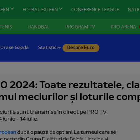
TERN
FOTBAL EXTERN
CONFERENCE LEAGUE
NATI
TENIS
HANDBAL
PROGRAM TV
PRO ARENA
Orașe Gazdă
Statistici
Despre Euro
O 2024: Toate rezultatele, c
ul meciurilor și loturile com
urile sunt transmise în direct pe PRO TV,
unie - 14 iulie.
uropean
după o pauză de opt ani. La turneul care se
c parte din Grupa E, alături de Belgia, Ucraina și