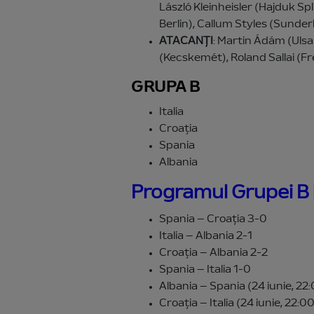
László Kleinheisler (Hajduk S
Berlin), Callum Styles (Sunder
ATACANȚI
: Martin Ádám (Ulsa
(Kecskemét), Roland Sallai (F
GRUPA B
Italia
Croația
Spania
Albania
Programul Grupei B
Spania – Croația 3-0
Italia – Albania 2-1
Croația – Albania 2-2
Spania – Italia 1-0
Albania – Spania (24 iunie, 22
Croația – Italia (24 iunie, 22:0