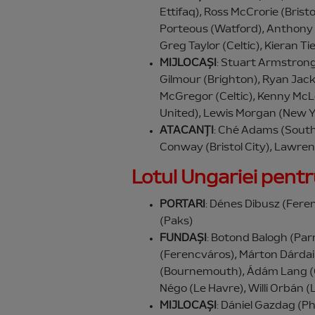
Ettifaq), Ross McCrorie (Bris
Porteous (Watford), Anthony R
Greg Taylor (Celtic), Kieran T
MIJLOCAȘI
: Stuart Armstrong
Gilmour (Brighton), Ryan Jack
McGregor (Celtic), Kenny Mc
United), Lewis Morgan (New Y
ATACANȚI
: Ché Adams (Sout
Conway (Bristol City), Lawre
Lotul Ungariei pen
PORTARI
: Dénes Dibusz (Fere
(Paks)
FUNDAȘI
: Botond Balogh (Par
(Ferencváros), Márton Dárdai (
(Bournemouth), Ádám Lang (O
Négo (Le Havre), Willi Orbán (Le
MIJLOCAȘI
: Dániel Gazdag (P