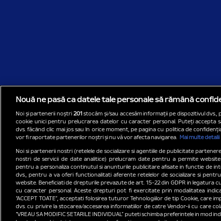
Nouă ne pasă ca datele tale personale să rămână confide
Noi și partenerii noștri
201
stocăm și/sau accesăm informații pe dispozitivul dvs., 
cookie unici pentru prelucrarea datelor cu caracter personal. Puteți accepta s
dvs. făcând clic mai jos sau în orice moment, pe pagina cu politica de confidenția
vor fi raportate partenerilor noștri și nu vă vor afecta navigarea.
Mai multe detalii
Noi si partenerii nostri (retelele de socializare si agentiile de publicitate partener
nostri de servicii de date analitice) prelucram date pentru a permite website-
pentru a personaliza continutul si anunturile publicitare afisate in functie de inte
dvs., pentru a va oferi functionalitati aferente retelelor de socializare si pentru
website. Beneficiati de drepturile prevazute de art. 15-22 din GDPR in legatura c
cu caracter personal. Aceste drepturi pot fi exercitate prin modalitatea indi
“ACCEPT TOATE”, acceptati folosirea tuturor Tehnologiilor de tip Cookie, care impl
dvs. cu privire la stocarea/accesarea informatiilor de catre Vendor-ii cu care col
“VREAU SA MODIFIC SETARILE INDIVIDUAL” puteti schimba preferintele in mod indiv