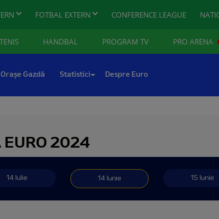
TERN
FOTBAL EXTERN
CONFERENCE LEAGUE
NATI
TENIS
HANDBAL
PROGRAM TV
PRO ARENA
Orașe Gazdă
Statistici
Despre Euro
A EURO 2024
14 Iulie
15 Iunie
14 Iunie