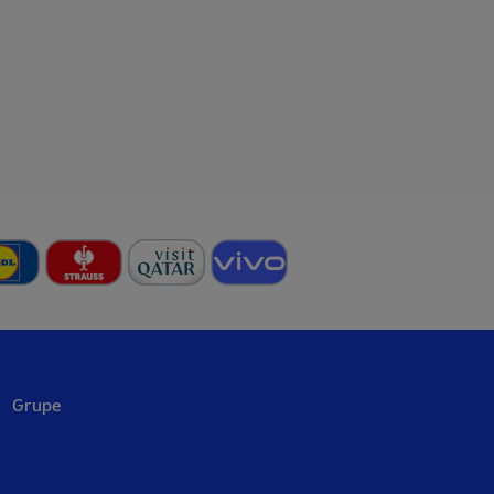
Group A
Hungary
Switzerland
Grupe