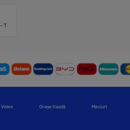
- 1
Video
Orașe Gazdă
Meciuri