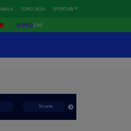
ONALA
EURO 2024
SPORTURI
LIVE
16 Iunie
17 Iunie
Sambata 15 Iunie 20