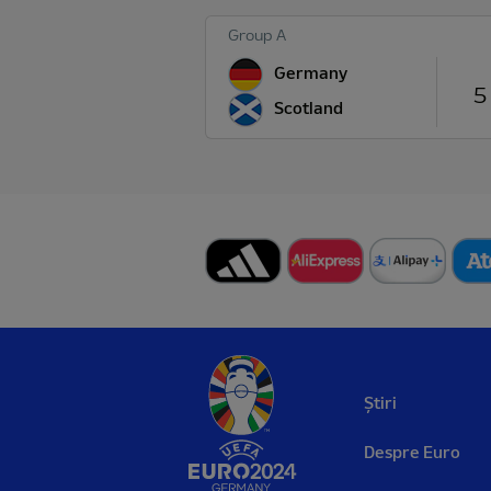
Group A
Germany
5 
Scotland
Știri
Despre Euro