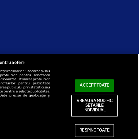
entru a oferi:
nței reclamelor. Stocarea și/sau
profilurilor pentru selectarea
sonalizat. Utilizarea profilurilor
rofilurilor pentru publicitate
ACCEPT TOATE
ea publicului prin statistici sau
ate pentru a selecta publicitatea.
 Date precise de geolocație și
VREAU SA MODIFIC
SETARILE
INDIVIDUAL
RESPING TOATE