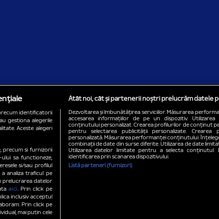
nțiale
Atât noi, cât și partenerii noștri prelucrăm datele p
Dezvoltarea și îmbunătățirea serviciilor. Măsurarea performa
precum identificatorii
accesarea informațiilor de pe un dispozitiv. Utilizarea 
au gestiona alegerile
conținutului personalizat. Crearea profilurilor de conținut per
litate. Aceste alegeri
pentru selectarea publicității personalizate. Crearea p
personalizată. Măsurarea performanței conținutului. Înțeleger
combinații de date din surse diferite. Utilizarea de date limit
e, precum si furnizorii
Utilizarea datelor limitate pentru a selecta conținutul.
identificarea prin scanarea dispozitivului.
ului sa functioneze,
resele si/sau profilul
Listă parteneri (furnizori)
 a analiza traficul pe
u prelucrarea datelor
aici
cata
. Prin click pe
ica inclusiv acceptul
aboram. Prin click pe
idual, mai putin cele