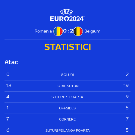
0 : 2
Romania
Belgium
STATISTICI
Atac
0
2
GOLURI
13
19
TOTAL SUTURI
4
9
SUTURI PE POARTA
1
5
OFFSIDES
7
7
CORNERE
6
5
SUTURI PE LANGA POARTA